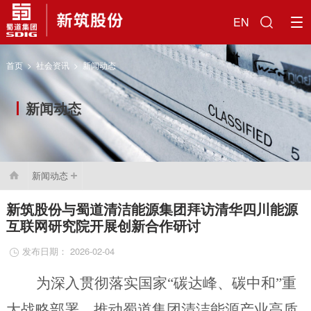
EN
首页
>
社会资讯
>
新闻动态
新闻动态
新闻动态

新筑股份与蜀道清洁能源集团拜访清华四川能源
互联网研究院开展创新合作研讨
发布日期： 2026-02-04

为深入贯彻落实国家
“碳达峰、碳中和”重
大战略部署，推动
蜀道集团
清洁能源
产业
高质