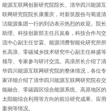
能源互联网创新研究院院长
、
清华四川能源互
联网研究院院长康重庆
，
对新筑股份与蜀道清
洁能源集团一行的到访表示热烈的欢迎。院长
助理、科技创新部主任吕岚春
，科技合作与交
流中心副主任甘霖、
能源消费智能化研究所
所
长高浪、零碳城乡技术研究中心副主任林盛
等
领导、专家参与研讨交流。
高浪所长介绍了
清
华四川能源互联网研究院
的
整体情况
，
各位
专
家详细介绍了
清华四川能源互联网研究院
在交
能融合、零碳园区综合能源系统、高原地区的
太阳能综合利用等
方向的前沿研究成果、应用
案例
等情况
。