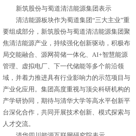
新筑股份与蜀道清洁能源集团
表示
清洁能源板块作为蜀道集团
“三大主业”
重
要组成部分，新筑股份与蜀道清洁能源集团聚
焦
清洁能源
产业，
持续强化创新驱动，
积极布
局
交能融合、源网荷储一体化、
AI+
智慧能源
管理、虚拟电厂、
下一代
储能等多个前沿
领
域
，并
着力推进
具有行业影响力的示范项目与
产业化应用。
集团
高度重视与顶尖科研机构的
产学研协同，期待与清华大学等高水平创新平
台深化合作，共同开展技术创新、模式探索与
人才交流。
清华四川能源互联网研究院
表示