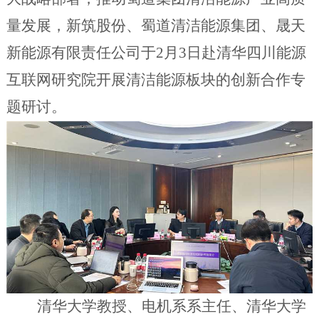
量发展，
新筑股份、蜀道清洁能源集团、晟天
新能源有限责任公司
于
2月3日赴清华四川能源
互联网研究院开展
清洁能源
板块
的
创新合作专
题研讨。
清华大学
教授、
电机系系主任
、
清华大学