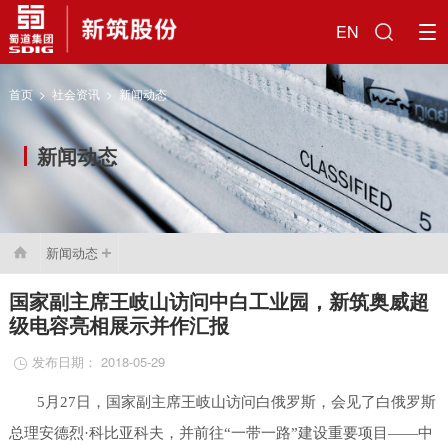
EN
首页
>
社会资讯
>
新闻动态
新闻动态
新闻动态

国家副主席王岐山访问中白工业园，新筑奥威超
级电容亮相展示并作汇报
发布日期： 2018-05-29

5月27日，国家副主席王岐山访问白俄罗斯，会见了白俄罗斯
总理安德烈·科比亚科夫，并前往“一带一路”建设重要项目——中