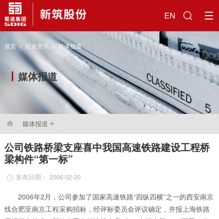
EN
首页
>
社会资讯
>
媒体报道
媒体报道
媒体报道

公司铁路桥梁支座喜中我国高速铁路建设工程桥
梁构件“第一标”
发布日期： 2006-02-20

2006年2月，公司参加了国家高速铁路“四纵四横”之一的西安南京
线合肥至南京工程采购招标，经评标委员会评议确定，并报上海铁路